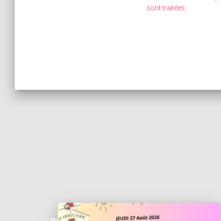
sont traitées
.