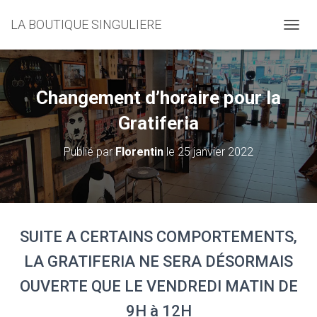
LA BOUTIQUE SINGULIERE
D
É
P
L
I
Changement d’horaire pour la
E
R
Gratiferia
L
A
Publié par
Florentin
le
25 janvier 2022
N
A
V
I
G
A
SUITE A CERTAINS COMPORTEMENTS,
T
I
LA GRATIFERIA NE SERA DÉSORMAIS
O
N
OUVERTE QUE LE VENDREDI MATIN DE
9H à 12H