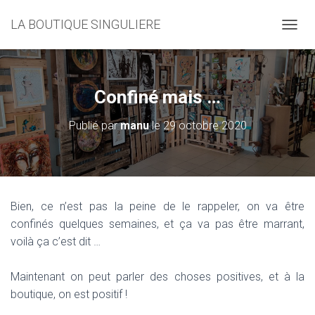
LA BOUTIQUE SINGULIERE
D
É
P
L
I
Confiné mais …
E
R
Publié par
manu
le
29 octobre 2020
L
A
N
A
V
I
Bien, ce n’est pas la peine de le rappeler, on va être
G
confinés quelques semaines, et ça va pas être marrant,
A
T
voilà ça c’est dit …
I
O
Maintenant on peut parler des choses positives, et à la
N
boutique, on est positif !