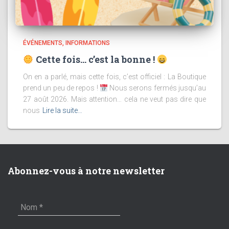
ÉVÉNEMENTS
INFORMATIONS
Cette fois… c’est la bonne !
On en a parlé, mais cette fois, c’est officiel : La Boutique
prend un peu de repos !
Nous serons fermés jusqu’au
27 août 2026. Mais attention… cela ne veut pas dire que
nous
Lire la suite…
Abonnez-vous à notre newsletter