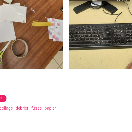
ÉS
collage
debrief
fusée
papier