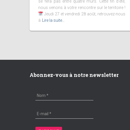
se fera pas entre quatre murs. Cette fin d’été,
nous venons à votre rencontre sur le territoire !
Jeudi 27 et vendredi 28 août, retrouvez-nous
à
Lire la suite…
Abonnez-vous à notre newsletter