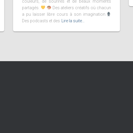
couleurs, de sourires et de beaux moments
partagés.
Des ateliers créatifs où chacun
a pu laisser libre cours à son imagination.
Des podcasts et des
Lire la suite…