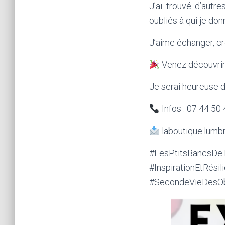
J’ai trouvé d’autres
oubliés à qui je do
J’aime échanger, cr
Venez découvrir 
Je serai heureuse d
Infos : 07 44 50
laboutique.lum
#LesPtitsBancsDeT
#InspirationE
#SecondeVieDesOb