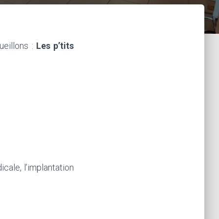
eillons :
Les p’tits
cale, l’implantation