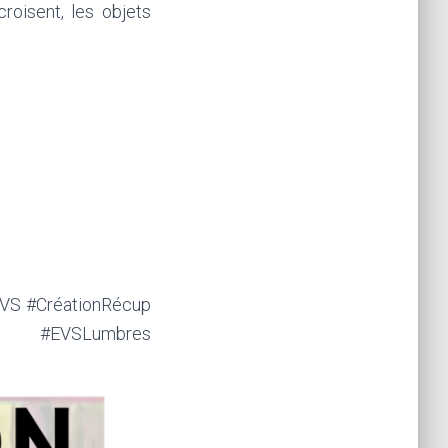
 croisent, les objets
EVS #CréationRécup
us #EVSLumbres