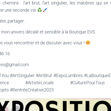
 chemins : l’art brut, l’art singulier, les matières qui se
nne une seconde vie
éer, partager…
mon univers décalé et sensible à la Boutique EVS.
e vous rencontrer et de discuter avec vous !
 46 16
bres@gmail.com
itou #ArtSingulier #ArtBrut #ExpoLumbres #LaBoutique
tRésilience #ArtisteLocale #CulturePourTo
jets #RentréeCréative2025