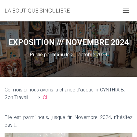
LA BOUTIQUE SINGULIERE
D
É
P
L
I
EXPOSITION /// NOVEMBRE 2024
E
R
Publié par
manu
le
31 octobre 2024
L
A
N
A
V
I
Ce mois ci nous avons la chance d’accueillir CYNTHIA B.
G
Son Travail ===>
ICI
A
T
I
O
Elle est parmi nous, jusque fin Novembre 2024, n’hésitez
N
pas !!!