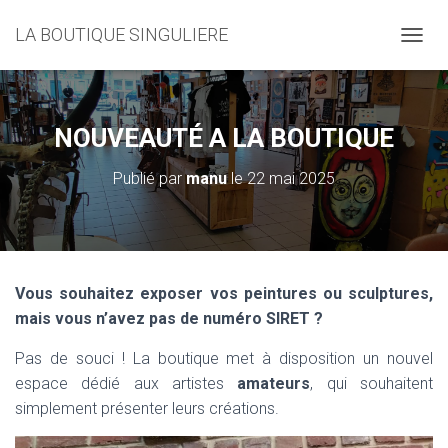
LA BOUTIQUE SINGULIERE
D
É
P
L
I
NOUVEAUTÉ A LA BOUTIQUE
E
R
Publié par
manu
le
22 mai 2025
L
A
N
A
V
I
Vous souhaitez exposer vos peintures ou sculptures,
G
mais vous n’avez pas de numéro SIRET ?
A
T
I
Pas de souci ! La boutique met à disposition un nouvel
O
espace dédié aux artistes
amateurs
, qui souhaitent
N
simplement présenter leurs créations.