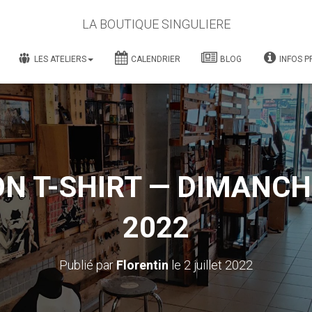
LA BOUTIQUE SINGULIERE
LES ATELIERS
CALENDRIER
BLOG
INFOS P
N T-SHIRT — DIMANCHE
2022
Publié par
Florentin
le
2 juillet 2022