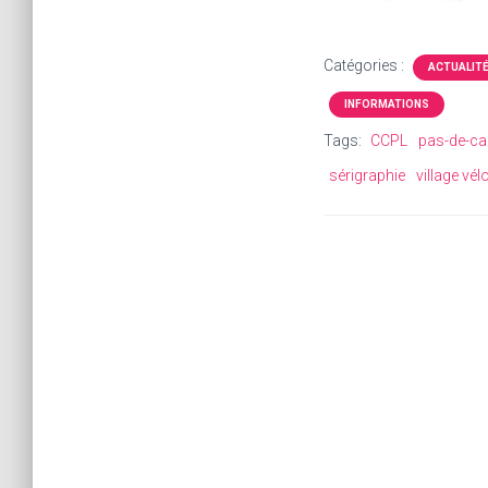
Catégories :
ACTUALIT
INFORMATIONS
Tags:
CCPL
pas-de-ca
sérigraphie
village vél