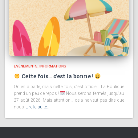
ÉVÉNEMENTS
INFORMATIONS
Cette fois… c’est la bonne !
On en a parlé, mais cette fois, c’est officiel : La Boutique
prend un peu de repos !
Nous serons fermés jusqu’au
27 août 2026. Mais attention… cela ne veut pas dire que
nous
Lire la suite…