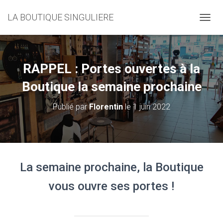
LA BOUTIQUE SINGULIERE
D
É
P
L
I
RAPPEL : Portes ouvertes à la
E
R
Boutique la semaine prochaine
L
A
Publié par
Florentin
le
1 juin 2022
N
A
V
I
G
A
La semaine prochaine, la Boutique
T
I
vous ouvre ses portes !
O
N