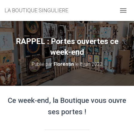
LA BOUTIQUE SINGULIERE
D
É
P
L
I
RAPPEL : Portes ouvertes ce
E
R
week-end
L
A
Publié par
Florentin
le
8 juin 2022
N
A
V
I
G
A
Ce week-end, la Boutique vous ouvre
T
I
ses portes !
O
N