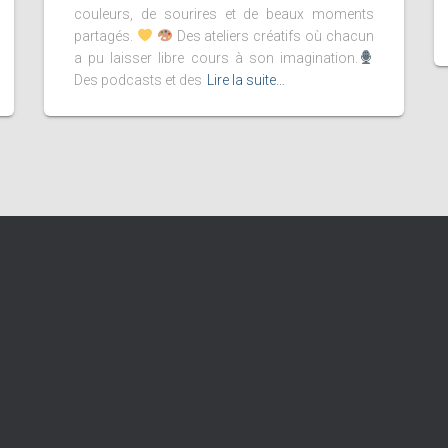
couleurs, de sourires et de beaux moments
partagés.
Des ateliers créatifs où chacun
a pu laisser libre cours à son imagination.
Des podcasts et des
Lire la suite…