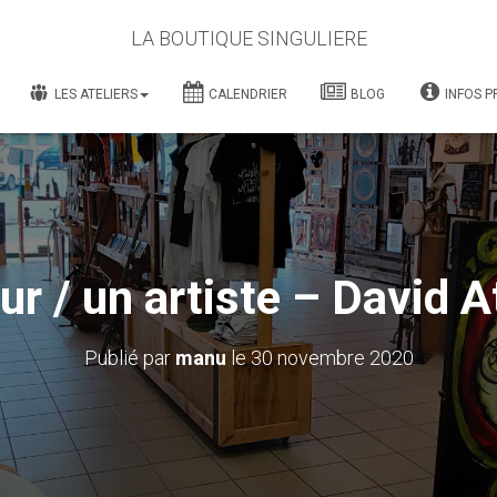
LA BOUTIQUE SINGULIERE
LES ATELIERS
CALENDRIER
BLOG
INFOS P
our / un artiste – David 
Publié par
manu
le
30 novembre 2020