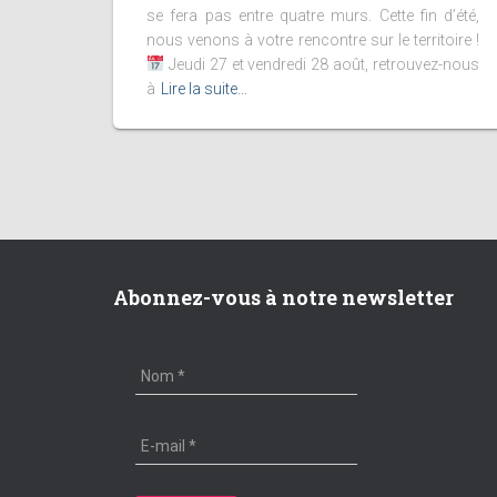
se fera pas entre quatre murs. Cette fin d’été,
nous venons à votre rencontre sur le territoire !
Jeudi 27 et vendredi 28 août, retrouvez-nous
à
Lire la suite…
Abonnez-vous à notre newsletter