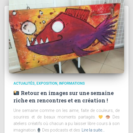
ACTUALITÉS
EXPOSITION
INFORMATIONS
Retour en images sur une semaine
riche en rencontres et en création !
Une semaine comme on les aime, faite de couleurs, de
sourires et de beaux moments partagés.
Des
ateliers créatifs où chacun a pu laisser libre cours à son
imagination.
Des podcasts et des
Lire la suite…