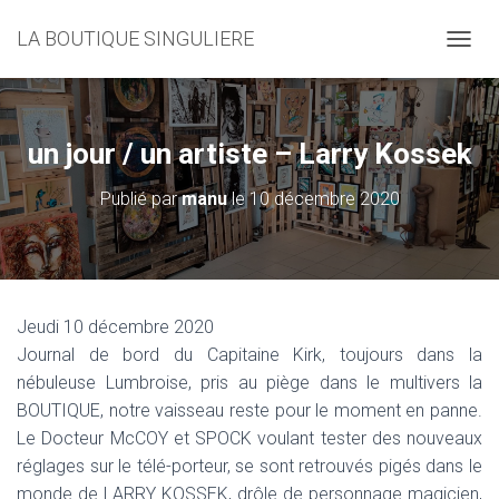
LA BOUTIQUE SINGULIERE
D
É
P
L
I
un jour / un artiste – Larry Kossek
E
R
Publié par
manu
le
10 décembre 2020
L
A
N
A
V
I
Jeudi 10 décembre 2020
G
Journal de bord du Capitaine Kirk, toujours dans la
A
T
nébuleuse Lumbroise, pris au piège dans le multivers la
I
BOUTIQUE, notre vaisseau reste pour le moment en panne.
O
Le Docteur McCOY et SPOCK voulant tester des nouveaux
N
réglages sur le télé-porteur, se sont retrouvés pigés dans le
monde de LARRY KOSSEK, drôle de personnage magicien,