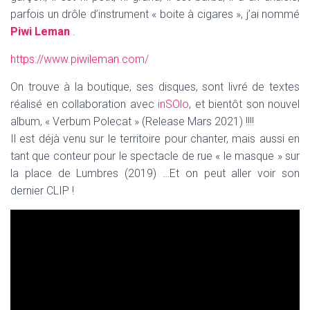
parfois un drôle d’instrument « boite à cigares », j’ai nommé
Piwi Leman
.
https://www.piwileman.com/
On trouve à la boutique, ses disques, sont livré de textes
réalisé en collaboration avec
inSOlo
, et bientôt son nouvel
album, « Verbum Polecat » (Release Mars 2021) !!!!
Il est déjà venu sur le territoire pour chanter, mais aussi en
tant que conteur pour le spectacle de rue « le masque » sur
la place de Lumbres (2019) …Et on peut aller voir son
dernier CLIP !