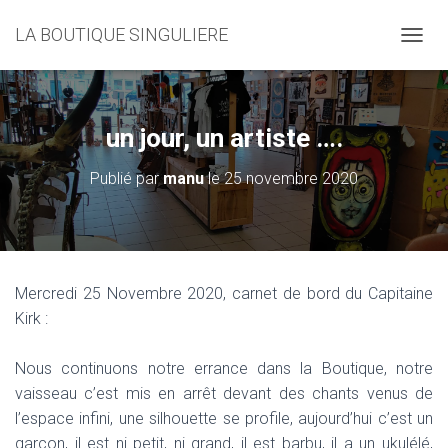
LA BOUTIQUE SINGULIERE
D
É
P
L
I
un jour, un artiste ….
E
R
Publié par
manu
le
25 novembre 2020
L
A
N
A
V
I
Mercredi 25 Novembre 2020, carnet de bord du Capitaine
G
Kirk :
A
T
I
Nous continuons notre errance dans la Boutique, notre
O
vaisseau c’est mis en arrêt devant des chants venus de
N
l’espace infini, une silhouette se profile, aujourd’hui c’est un
garçon, il est ni petit, ni grand, il est barbu, il a un ukulélé,