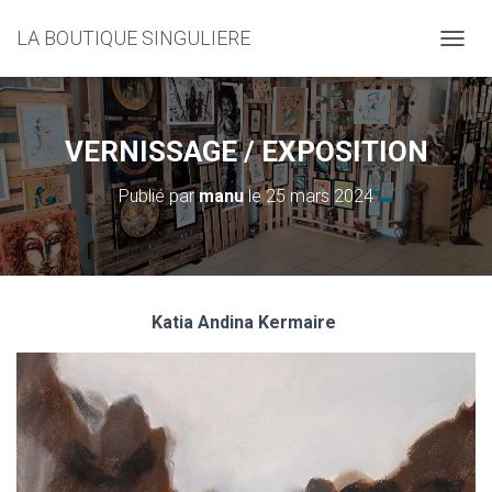
LA BOUTIQUE SINGULIERE
D
É
P
L
I
VERNISSAGE / EXPOSITION
E
R
Publié par
manu
le
25 mars 2024
L
A
N
A
V
I
Katia Andina Kermaire
G
A
T
I
O
N