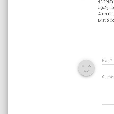
en mémoi
âge?).Je
Aujourd’
Bravo pou
Nom
*
Qu’avez