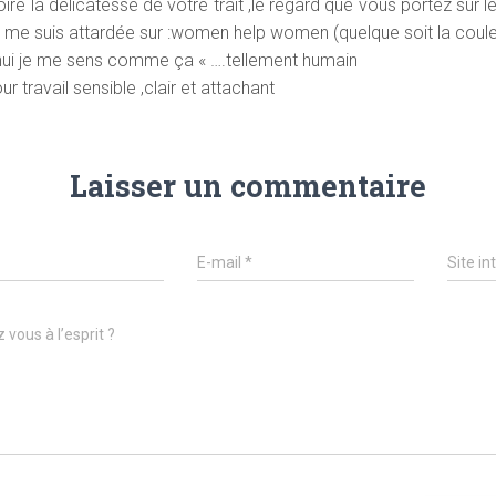
re la délicatesse de votre trait ,le regard que vous portez sur 
 me suis attardée sur :women help women (quelque soit la couleu
hui je me sens comme ça « ….tellement humain
r travail sensible ,clair et attachant
Laisser un commentaire
E-mail
*
Site in
 vous à l’esprit ?