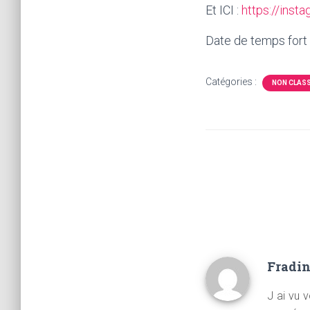
Et ICI :
https://in
Date de temps fort à 
Catégories :
NON CLAS
Fradi
J ai vu v