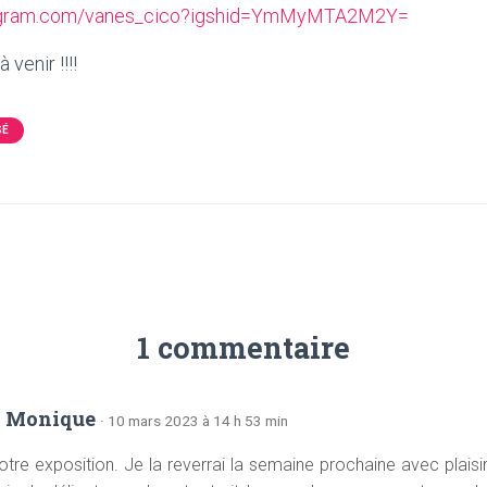
stagram.com/vanes_cico?igshid=YmMyMTA2M2Y=
venir !!!!
SÉ
1 commentaire
n Monique
· 10 mars 2023 à 14 h 53 min
otre exposition. Je la reverrai la semaine prochaine avec plaisir