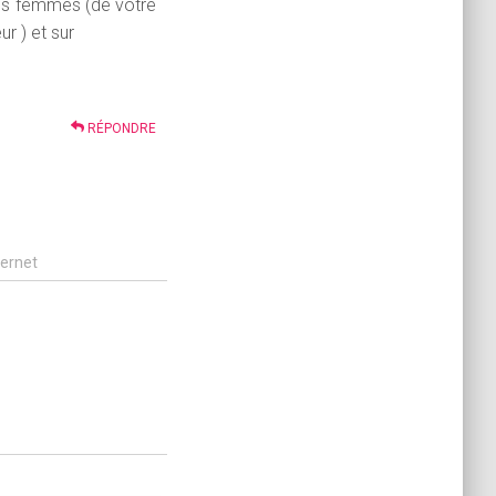
les femmes (de votre
r ) et sur
RÉPONDRE
ternet