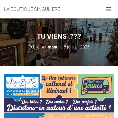
LA BOUTIQUE SINGULIERE
D
É
P
L
I
TU VIENS .???
E
R
Publié par
manu
le
8 janvier 2025
L
A
N
A
V
I
G
A
T
I
O
N